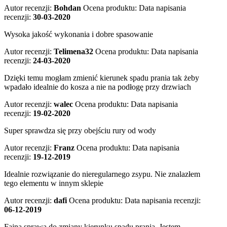
Autor recenzji:
Bohdan
Ocena produktu:
Data napisania
recenzji:
30-03-2020
Wysoka jakość wykonania i dobre spasowanie
Autor recenzji:
Telimena32
Ocena produktu:
Data napisania
recenzji:
24-03-2020
Dzięki temu mogłam zmienić kierunek spadu prania tak żeby
wpadało idealnie do kosza a nie na podłogę przy drzwiach
Autor recenzji:
walec
Ocena produktu:
Data napisania
recenzji:
19-02-2020
Super sprawdza się przy obejściu rury od wody
Autor recenzji:
Franz
Ocena produktu:
Data napisania
recenzji:
19-12-2019
Idealnie rozwiązanie do nieregularnego zsypu. Nie znalazłem
tego elementu w innym sklepie
Autor recenzji:
dafi
Ocena produktu:
Data napisania recenzji:
06-12-2019
Fajna sprawa do zmiany kierunku spadu prania. Jestem