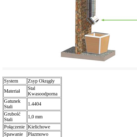
System
Zsyp Okrągły
Stal
Materiał
Kwasoodporna
Gatunek
1.4404
Stali
Grubość
1,0 mm
Stali
Połączenie
Kielichowe
Spawanie
Plazmowo