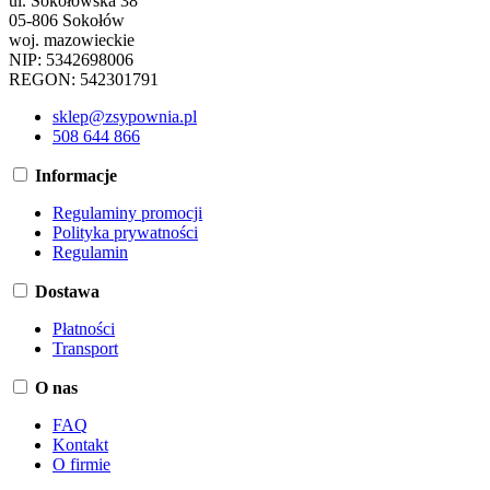
ul. Sokołowska 38
05-806 Sokołów
woj. mazowieckie
NIP: 5342698006
REGON: 542301791
sklep@zsypownia.pl
508 644 866
Informacje
Regulaminy promocji
Polityka prywatności
Regulamin
Dostawa
Płatności
Transport
O nas
FAQ
Kontakt
O firmie