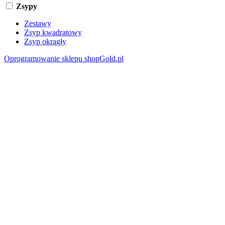
Zsypy
Zestawy
Zsyp kwadratowy
Zsyp okrągły
Oprogramowanie sklepu shopGold.pl