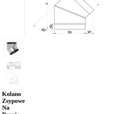
Kolano
Zsypowe
Na