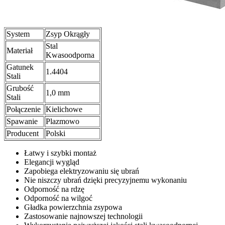
System
Zsyp Okrągły
Stal
Materiał
Kwasoodporna
Gatunek
1.4404
Stali
Grubość
1,0 mm
Stali
Połączenie
Kielichowe
Spawanie
Plazmowo
Producent
Polski
Łatwy i szybki montaż
Elegancji wygląd
Zapobiega elektryzowaniu się ubrań
Nie niszczy ubrań dzięki precyzyjnemu wykonaniu
Odporność na rdzę
Odporność na wilgoć
Gładka powierzchnia zsypowa
Zastosowanie najnowszej technologii