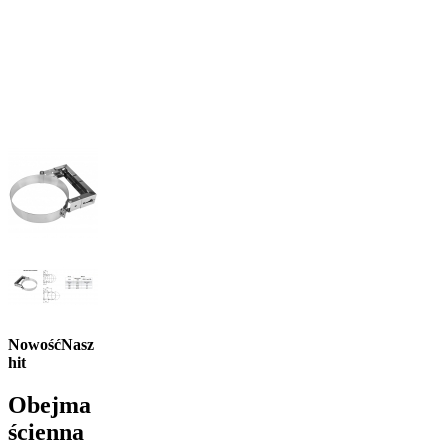
Nowość
Nasz
hit
Obejma
ścienna