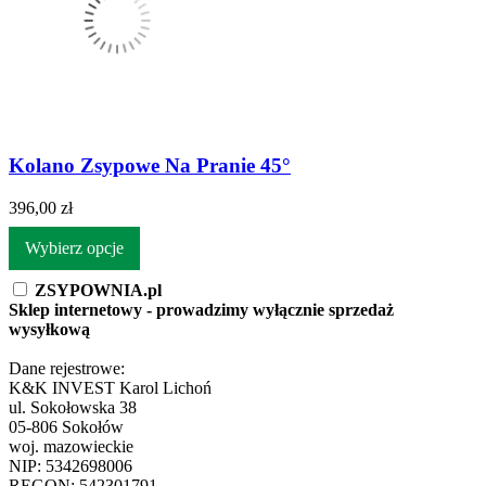
Kolano Zsypowe Na Pranie 45°
396,00 zł
Wybierz opcje
ZSYPOWNIA.pl
Sklep internetowy - prowadzimy wyłącznie sprzedaż
wysyłkową
Dane rejestrowe:
K&K INVEST Karol Lichoń
ul. Sokołowska 38
05-806 Sokołów
woj. mazowieckie
NIP: 5342698006
REGON: 542301791