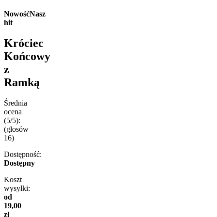
Nowość
Nasz
hit
Króciec
Końcowy
z
Ramką
Średnia
ocena
(5/5):
(głosów
16
)
Dostępność:
Dostępny
Koszt
wysyłki:
od
19,00
zł