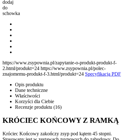
dodaj
do
schowka
https://www.zsypownia.pl/zapytanie-o-produkt-produkt-f-
2.html/produkt=24 https://www.zsypownia.pl/polec-
znajomemu-produkt-f-3.html/produkt=24
Specyfikacja PDF
Opis produktu
Dane techniczne
Właściwości
Korzyści dla Ciebie
Recenzje produktu (16)
KRÓCIEC KOŃCOWY Z RAMKĄ
Króciec Końcowy zakończy zsyp pod kątem 45 stopni.
Stosowany jest w zestawach zsypowych do zabudowy. Do