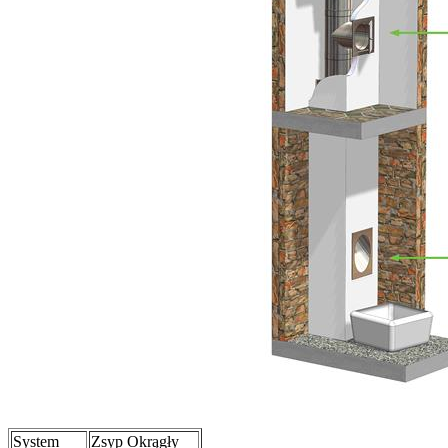
System
Zsyp Okrągły