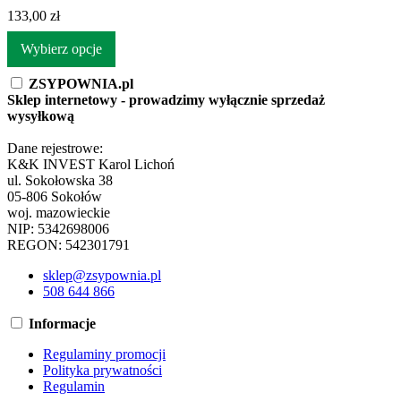
133,00 zł
Wybierz opcje
ZSYPOWNIA.pl
Sklep internetowy - prowadzimy wyłącznie sprzedaż
wysyłkową
Dane rejestrowe:
K&K INVEST Karol Lichoń
ul. Sokołowska 38
05-806 Sokołów
woj. mazowieckie
NIP: 5342698006
REGON: 542301791
sklep@zsypownia.pl
508 644 866
Informacje
Regulaminy promocji
Polityka prywatności
Regulamin