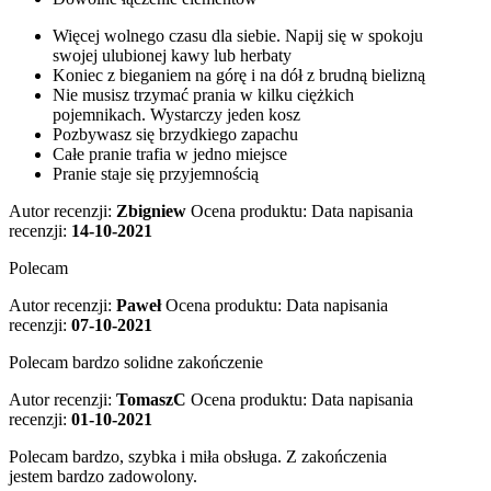
Więcej wolnego czasu dla siebie. Napij się w spokoju
swojej ulubionej kawy lub herbaty
Koniec z bieganiem na górę i na dół z brudną bielizną
Nie musisz trzymać prania w kilku ciężkich
pojemnikach. Wystarczy jeden kosz
Pozbywasz się brzydkiego zapachu
Całe pranie trafia w jedno miejsce
Pranie staje się przyjemnością
Autor recenzji:
Zbigniew
Ocena produktu:
Data napisania
recenzji:
14-10-2021
Polecam
Autor recenzji:
Paweł
Ocena produktu:
Data napisania
recenzji:
07-10-2021
Polecam bardzo solidne zakończenie
Autor recenzji:
TomaszC
Ocena produktu:
Data napisania
recenzji:
01-10-2021
Polecam bardzo, szybka i miła obsługa. Z zakończenia
jestem bardzo zadowolony.