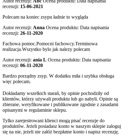
Autor recenzji:
Abc
Ocena produktu:
Data napisania
recenzji:
15-06-2021
Polecam na koniec zsypu ładnie to wygląda
Autor recenzji:
Anna
Ocena produktu:
Data napisania
recenzji:
26-11-2020
Fachowa pomoc.Pomocni fachowcy.Terminowa
realizacja.Wszystko bylo jak nalezy polecam
Autor recenzji:
ania L
Ocena produktu:
Data napisania
recenzji:
06-11-2020
Bardzo porządny zsyp. W dodatku miła i szybka obsługa
więc polecam.
Dokładamy wszelkich starań, by opinie pochodziły od
klientów, którzy używali produktu lub go nabyli. Opinie są
zbierane, weryfikowane i publikowane zgodnie z zasadami
opisanymi w regulaminie sklepu.
Tylko zarejestrowani klienci mogą pisać recenzje do
produktów. Jeżeli posiadasz konto w naszym sklepie zaloguj
się na nie, jeżeli nie załóż bezpłatne konto i napisz recenzję.