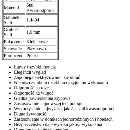
Stal
Materiał
Kwasoodporna
Gatunek
1.4404
Stali
Grubość
1,0 mm
Stali
Połączenie
Kielichowe
Spawanie
Plazmowo
Producent
Polski
Łatwy i szybki montaż
Elegancji wygląd
Zapobiega elektryzowaniu się ubrań
Nie niszczy ubrań dzięki precyzyjnemu wykonaniu
Odporność na rdzę
Odporność na wilgoć
Gładka powierzchnia zsypowa
Zastosowanie najnowszej technologii
Wykorzystanie najwyższej jakości stali kwasoodpornej
Długa żywotność
Zastosowanie w domkach jednorodzinnych i hotelach
Bezpieczeństwo daje wysoka jakość wykonania
Dowolne łączenie elementów