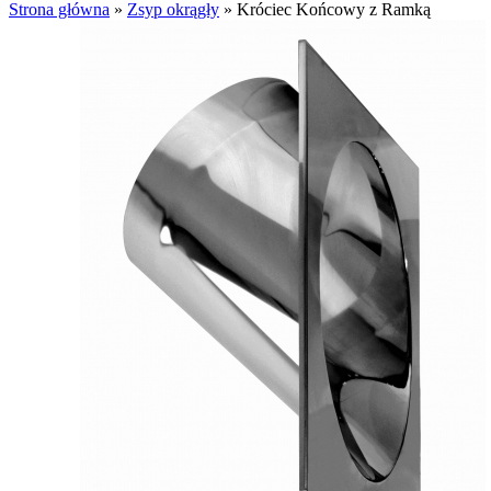
Strona główna
»
Zsyp okrągły
»
Króciec Końcowy z Ramką