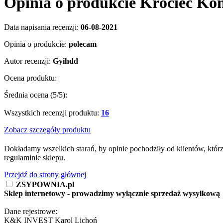
Opinia o produkcie Króciec K
Data napisania recenzji:
06-08-2021
Opinia o produkcie:
polecam
Autor recenzji:
Gyihdd
Ocena produktu:
Średnia ocena (
5
/5):
Wszystkich recenzji produktu:
16
Zobacz szczegóły produktu
Dokładamy wszelkich starań, by opinie pochodziły od klientów, któr
regulaminie sklepu.
Przejdź do strony głównej
ZSYPOWNIA.pl
Sklep internetowy - prowadzimy wyłącznie sprzedaż wysyłkową
Dane rejestrowe:
K&K INVEST Karol Lichoń