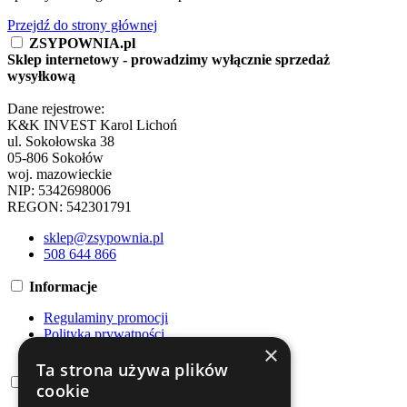
Przejdź do strony głównej
ZSYPOWNIA.pl
Sklep internetowy - prowadzimy wyłącznie sprzedaż
wysyłkową
Dane rejestrowe:
K&K INVEST Karol Lichoń
ul. Sokołowska 38
05-806 Sokołów
woj. mazowieckie
NIP: 5342698006
REGON: 542301791
sklep@zsypownia.pl
508 644 866
Informacje
Regulaminy promocji
Polityka prywatności
×
Regulamin
Ta strona używa plików
Dostawa
cookie