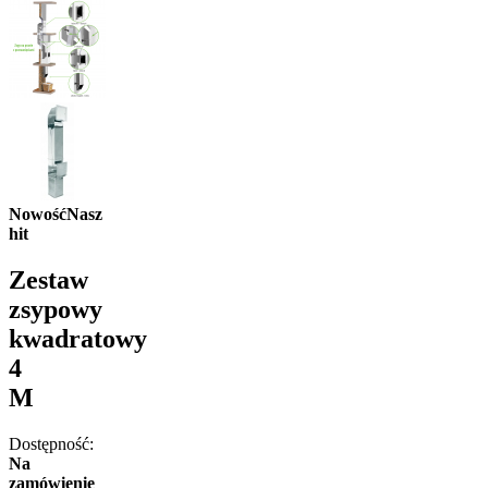
Nowość
Nasz
hit
Zestaw
zsypowy
kwadratowy
4
M
Dostępność:
Na
zamówienie