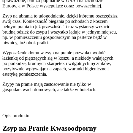
sprawdzone, bardzo popularne w USA i na zachodzie
Europy, a w Polsce występujące coraz powszechniej.
Zsyp na ubrania to udogodnienie, dzięki któremu oszczędzisz
swój czas. Konieczność biegania po schodach z koszem
pełnym prania to już przeszłość. Teraz wystarczy wrzucić
brudną odzież do zsypu i wszystko ląduje w jednym miejscu,
np. w pomieszczeniu gospodarczym na parterze bądź w
piwnicy, tuż obok pralki.
Wyposażenie domu w zsyp na pranie pozwala uwolnić
łazienkę od piętrzących się w koszu, a niekiedy walających
po podłodze, brudnych skarpetek i wilgotnych ręczników,
pozytywnie wpływając na zapach, warunki higieniczne i
estetykę pomieszczenia.
Zsypy na pranie mają zastosowanie nie tylko w
gospodarstwach domowych, ale także w hotelach.
Opis produktu
Zsyp na Pranie Kwasoodporny