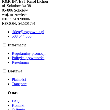
K&K INVEST Karol Lichoń
ul. Sokołowska 38
05-806 Sokołów
woj. mazowieckie
NIP: 5342698006
REGON: 542301791
sklep@zsypownia.pl
508 644 866
Informacje
Regulaminy promocji
Polityka prywatności
Regulamin
Dostawa
Płatności
Transport
O nas
FAQ
Kontakt
O firmie