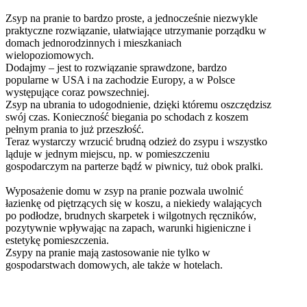
Zsyp na pranie to bardzo proste, a jednocześnie niezwykle
praktyczne rozwiązanie, ułatwiające utrzymanie porządku w
domach jednorodzinnych i mieszkaniach
wielopoziomowych.
Dodajmy – jest to rozwiązanie sprawdzone, bardzo
popularne w USA i na zachodzie Europy, a w Polsce
występujące coraz powszechniej.
Zsyp na ubrania to udogodnienie, dzięki któremu oszczędzisz
swój czas. Konieczność biegania po schodach z koszem
pełnym prania to już przeszłość.
Teraz wystarczy wrzucić brudną odzież do zsypu i wszystko
ląduje w jednym miejscu, np. w pomieszczeniu
gospodarczym na parterze bądź w piwnicy, tuż obok pralki.
Wyposażenie domu w zsyp na pranie pozwala uwolnić
łazienkę od piętrzących się w koszu, a niekiedy walających
po podłodze, brudnych skarpetek i wilgotnych ręczników,
pozytywnie wpływając na zapach, warunki higieniczne i
estetykę pomieszczenia.
Zsypy na pranie mają zastosowanie nie tylko w
gospodarstwach domowych, ale także w hotelach.