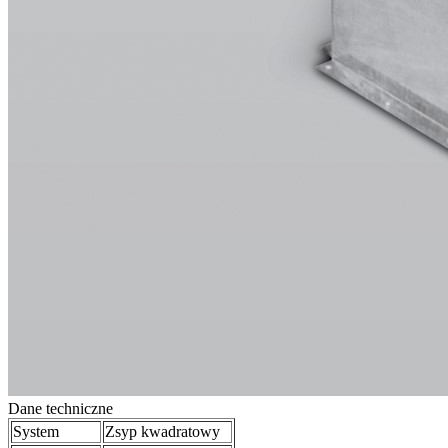
Dane techniczne
System
Zsyp kwadratowy