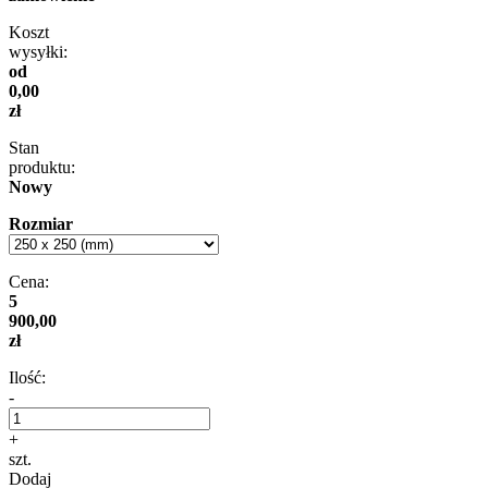
Koszt
wysyłki:
od
0,00
zł
Stan
produktu:
Nowy
Rozmiar
Cena:
5
900,00
zł
Ilość:
-
+
szt.
Dodaj