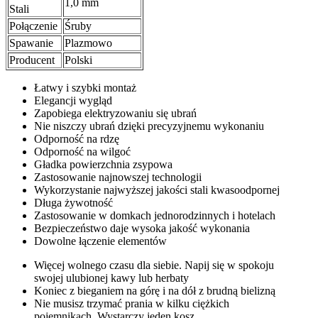
1,0 mm
Stali
Połączenie
Śruby
Spawanie
Plazmowo
Producent
Polski
Łatwy i szybki montaż
Elegancji wygląd
Zapobiega elektryzowaniu się ubrań
Nie niszczy ubrań dzięki precyzyjnemu wykonaniu
Odporność na rdzę
Odporność na wilgoć
Gładka powierzchnia zsypowa
Zastosowanie najnowszej technologii
Wykorzystanie najwyższej jakości stali kwasoodpornej
Długa żywotność
Zastosowanie w domkach jednorodzinnych i hotelach
Bezpieczeństwo daje wysoka jakość wykonania
Dowolne łączenie elementów
Więcej wolnego czasu dla siebie. Napij się w spokoju
swojej ulubionej kawy lub herbaty
Koniec z bieganiem na górę i na dół z brudną bielizną
Nie musisz trzymać prania w kilku ciężkich
pojemnikach. Wystarczy jeden kosz