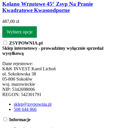
Kolano Wrzutowe 45° Zsyp Na Pranie
Kwadratowe Kwasoodporne
487,00 zł
Wybierz opcje
ZSYPOWNIA.pl
Sklep internetowy - prowadzimy wyłącznie sprzedaż
wysyłkową
Dane rejestrowe:
K&K INVEST Karol Lichoń
ul. Sokołowska 38
05-806 Sokołów
woj. mazowieckie
NIP: 5342698006
REGON: 542301791
sklep@zsypownia.pl
508 644 866
Informacje