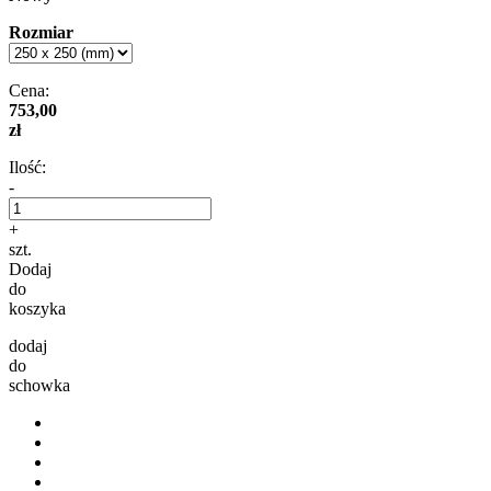
Rozmiar
Cena:
753,00
zł
Ilość:
-
+
szt.
Dodaj
do
koszyka
dodaj
do
schowka