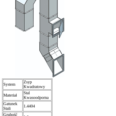
Zsyp
System
Kwadratowy
Stal
Materiał
Kwasoodporna
Gatunek
1.4404
Stali
Grubość