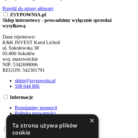
Przejdź do strony głównej
ZSYPOWNIA.pl
Sklep internetowy - prowadzimy wyłącznie sprzedaż
wysyłkową
Dane rejestrowe:
K&K INVEST Karol Lichoń
ul. Sokołowska 38
05-806 Sokołów
woj. mazowieckie
NIP: 5342698006
REGON: 542301791
sklep@zsypownia.pl
508 644 866
Informacje
Regulaminy promocji
Polityka prywatności
×
Regulamin
Ta strona używa plików
Dostawa
cookie