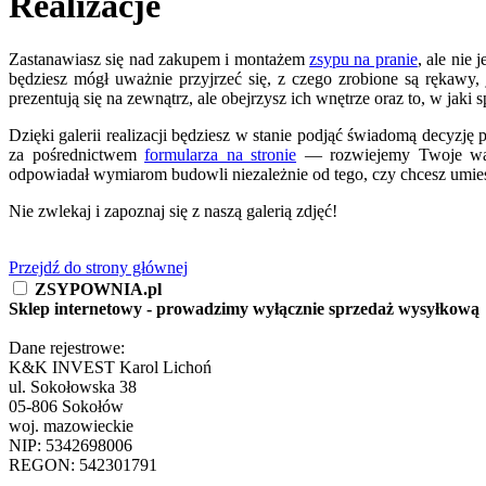
Realizacje
Zastanawiasz się nad zakupem i montażem
zsypu na pranie
, ale nie 
będziesz mógł uważnie przyjrzeć się, z czego zrobione są rękawy, 
prezentują się na zewnątrz, ale obejrzysz ich wnętrze oraz to, w ja
Dzięki galerii realizacji będziesz w stanie podjąć świadomą decyzj
za pośrednictwem
formularza na stronie
— rozwiejemy Twoje wątpl
odpowiadał wymiarom budowli niezależnie od tego, czy chcesz umieś
Nie zwlekaj i zapoznaj się z naszą galerią zdjęć!
Przejdź do strony głównej
ZSYPOWNIA.pl
Sklep internetowy - prowadzimy wyłącznie sprzedaż wysyłkową
Dane rejestrowe:
K&K INVEST Karol Lichoń
ul. Sokołowska 38
05-806 Sokołów
woj. mazowieckie
NIP: 5342698006
REGON: 542301791