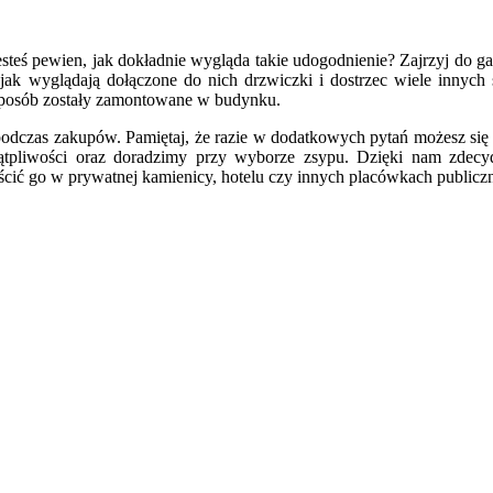
jesteś pewien, jak dokładnie wygląda takie udogodnienie? Zajrzyj do gal
jak wyglądają dołączone do nich drzwiczki i dostrzec wiele innych 
ki sposób zostały zamontowane w budynku.
ę podczas zakupów. Pamiętaj, że razie w dodatkowych pytań możesz się
iwości oraz doradzimy przy wyborze zsypu. Dzięki nam zdecyduje
cić go w prywatnej kamienicy, hotelu czy innych placówkach publicz