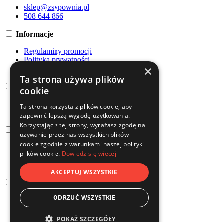
sklep@zsypownia.pl
508 644 866
Informacje
Regulaminy promocji
Polityka prywatności
×
Regulamin
Ta strona używa plików
Dostawa
cookie
Płatności
Ta strona korzysta z plików cookie, aby
Transport
zapewnić lepszą wygodę użytkowania.
Korzystając z tej strony, wyrażasz zgodę na
O nas
używanie przez nas wszystkich plików
cookie zgodnie z warunkami naszej polityki
FAQ
plików cookie.
Dowiedz się więcej
Kontakt
O firmie
AKCEPTUJ WSZYSTKIE
Zsypy
ODRZUĆ WSZYSTKIE
Zestawy
Zsyp kwadratowy
Zsyp okrągły
POKAŻ SZCZEGÓŁY