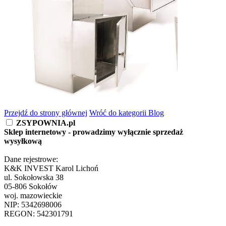
Przejdź do strony głównej
Wróć do kategorii Blog
ZSYPOWNIA.pl
Sklep internetowy - prowadzimy wyłącznie sprzedaż
wysyłkową
Dane rejestrowe:
K&K INVEST Karol Lichoń
ul. Sokołowska 38
05-806 Sokołów
woj. mazowieckie
NIP: 5342698006
REGON: 542301791