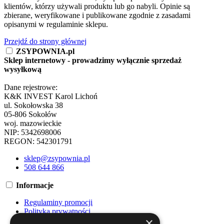
klientów, którzy używali produktu lub go nabyli. Opinie są
zbierane, weryfikowane i publikowane zgodnie z zasadami
opisanymi w regulaminie sklepu.
Przejdź do strony głównej
ZSYPOWNIA.pl
Sklep internetowy - prowadzimy wyłącznie sprzedaż
wysyłkową
Dane rejestrowe:
K&K INVEST Karol Lichoń
ul. Sokołowska 38
05-806 Sokołów
woj. mazowieckie
NIP: 5342698006
REGON: 542301791
sklep@zsypownia.pl
508 644 866
Informacje
Regulaminy promocji
Polityka prywatności
×
Regulamin