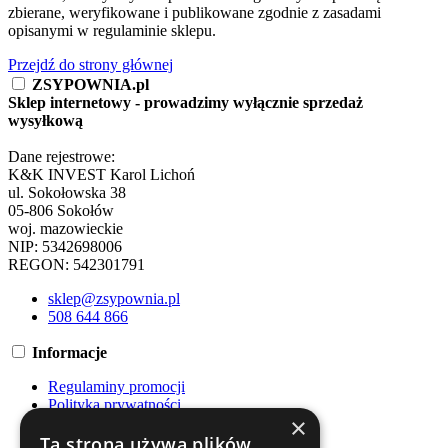
zbierane, weryfikowane i publikowane zgodnie z zasadami
opisanymi w regulaminie sklepu.
Przejdź do strony głównej
ZSYPOWNIA.pl
Sklep internetowy - prowadzimy wyłącznie sprzedaż
wysyłkową
Dane rejestrowe:
K&K INVEST Karol Lichoń
ul. Sokołowska 38
05-806 Sokołów
woj. mazowieckie
NIP: 5342698006
REGON: 542301791
sklep@zsypownia.pl
508 644 866
Informacje
Regulaminy promocji
Polityka prywatności
×
Regulamin
Ta strona używa plików